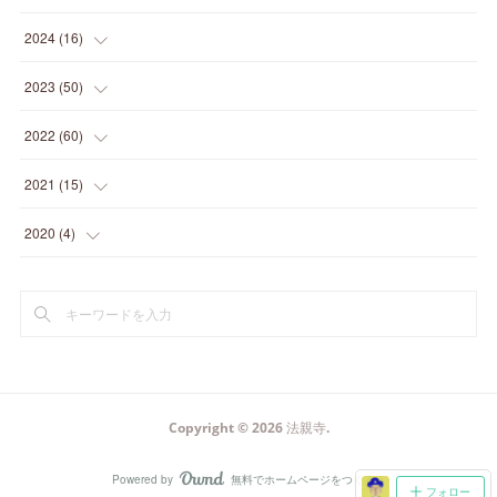
(
3
)
(
1
)
2024
(
16
)
(
3
)
(
1
)
(
3
)
2023
(
50
)
(
2
)
(
4
)
(
2
)
(
8
)
2022
(
60
)
(
1
)
(
1
)
(
2
)
(
2
)
(
14
)
2021
(
15
)
(
2
)
(
4
)
(
1
)
(
3
)
(
4
)
(
6
)
2020
(
4
)
(
1
)
(
1
)
(
3
)
(
4
)
(
2
)
(
2
)
(
1
)
(
2
)
(
2
)
(
5
)
(
3
)
(
1
)
(
2
)
(
2
)
(
4
)
(
2
)
(
1
)
(
1
)
(
1
)
(
3
)
(
5
)
(
5
)
(
2
)
Copyright ©
2026
法親寺
.
(
3
)
(
3
)
(
5
)
(
1
)
Powered by
無料でホームページをつくろう
AmebaOwnd
フォロー