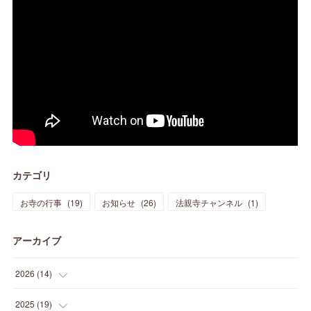
カテゴリ
お寺の行事
(
19
)
お知らせ
(
26
)
法親寺チャンネル
(
1
)
アーカイブ
2026
(
14
)
(
3
)
2025
(
19
)