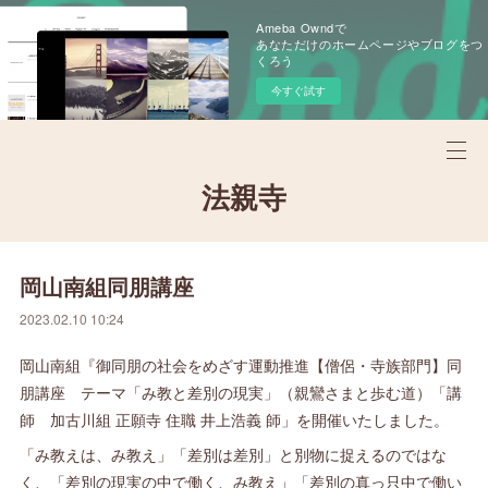
Ameba Owndで
あなただけのホームページやブログをつ
くろう
今すぐ試す
法親寺
岡山南組同朋講座
2023.02.10 10:24
岡山南組『御同朋の社会をめざす運動推進【僧侶・寺族部門】同
朋講座 テーマ「み教と差別の現実」（親鸞さまと歩む道）「講
師 加古川組 正願寺 住職 井上浩義 師」を開催いたしました。
「み教えは、み教え」「差別は差別」と別物に捉えるのではな
く、「差別の現実の中で働く、み教え」「差別の真っ只中で働い