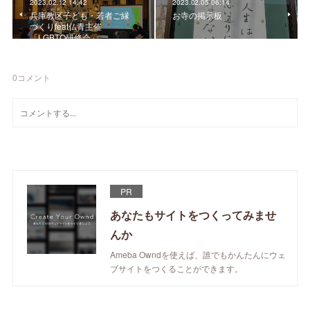
2023.02.12 14:42
2023.02.05 06:14
兵庫教区子ども・若者ご縁
お寺の掲示板
づくりfeat仏青主催
「LGBTQ研修会」
0
コメント
PR
あなたもサイトをつくってみませ
んか
Ameba Owndを使えば、誰でもかんたんにウェ
ブサイトをつくることができます。