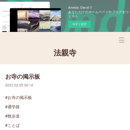
Ameba Owndで
あなただけのホームページやブログをつ
くろう
今すぐ試す
法親寺
お寺の掲示板
2023.02.05 06:14
#お寺の掲示板
#通学路
#散歩道
#ことば