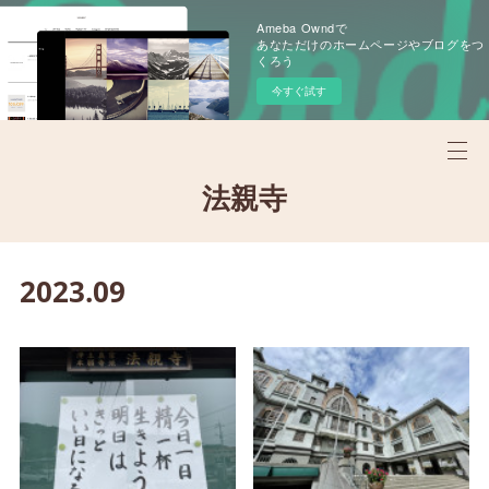
Ameba Owndで
あなただけのホームページやブログをつ
くろう
今すぐ試す
法親寺
2023
.
09