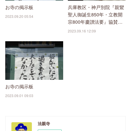
お寺の掲示板
兵庫教区・神戸別院『親鸞
聖人御誕生850年・立教開
2023.09.20 05:54
宗800年慶讃法要』協賛…
2023.09.16 12:09
お寺の掲示板
2023.09.01 09:03
法親寺