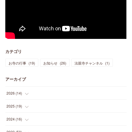
カテゴリ
お寺の行事
(
19
)
お知らせ
(
26
)
法親寺チャンネル
(
1
)
アーカイブ
2026
(
14
)
(
3
)
2025
(
19
)
(
3
)
(
1
)
2024
(
16
)
(
3
)
(
1
)
(
3
)
2023
(
50
)