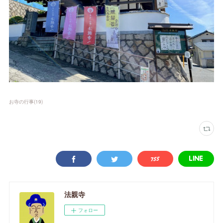
お寺の行事
(
19
)
法親寺
フォロー