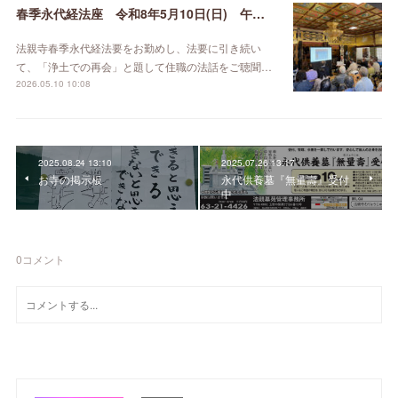
春季永代経法座 令和8年5月10日(日) 午後1時より
法親寺春季永代経法要をお勤めし、法要に引き続い
て、「浄土での再会」と題して住職の法話をご聴聞…
2026.05.10 10:08
2025.08.24 13:10
2025.07.26 13:17
お寺の掲示板
永代供養墓『無量壽』受付
中
0
コメント