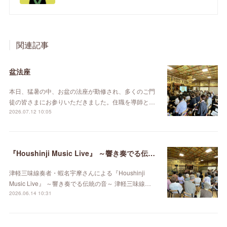
関連記事
盆法座
本日、猛暑の中、お盆の法座が勤修され、多くのご門
徒の皆さまにお参りいただきました。住職を導師と…
2026.07.12 10:05
『Houshinji Music Live』 ～響き奏でる伝統の音～ 津軽三味線・奄美の島唄
津軽三味線奏者・蝦名宇摩さんによる『Houshinji
Music Live』 ～響き奏でる伝統の音～ 津軽三味線…
2026.06.14 10:31