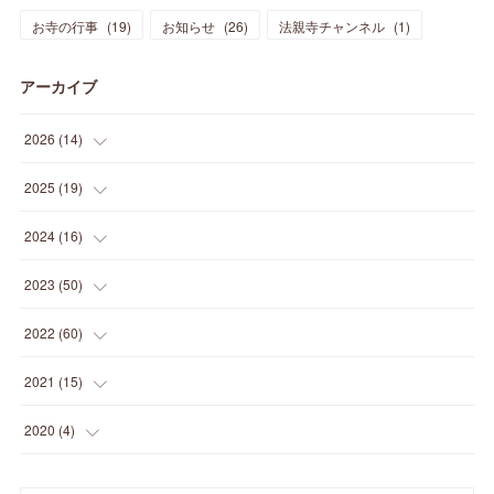
お寺の行事
(
19
)
お知らせ
(
26
)
法親寺チャンネル
(
1
)
アーカイブ
2026
(
14
)
(
3
)
2025
(
19
)
(
3
)
(
1
)
2024
(
16
)
(
3
)
(
1
)
(
3
)
2023
(
50
)
(
2
)
(
4
)
(
2
)
(
8
)
2022
(
60
)
(
1
)
(
1
)
(
2
)
(
2
)
(
14
)
2021
(
15
)
(
2
)
(
4
)
(
1
)
(
3
)
(
4
)
(
6
)
2020
(
4
)
(
1
)
(
1
)
(
3
)
(
4
)
(
2
)
(
2
)