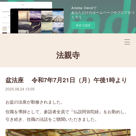
Ameba Owndで
あなただけのホームページやブログをつ
くろう
今すぐ試す
法親寺
盆法座 令和7年7月21日（月）午後1時より
2025.08.24 13:05
お盆の法座が勤修されました。
住職を導師として、参詣者全員で『仏説阿弥陀経』をお勤めし、
引き続き、住職の法話をご聴聞いただきました。