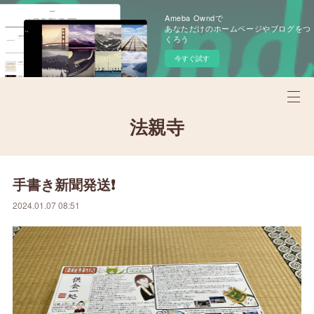
Ameba Owndで
あなただけのホームページやブログをつ
くろう
今すぐ試す
法親寺
手書き新聞発送❗️
2024.01.07 08:51