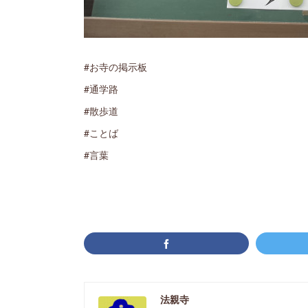
#お寺の掲示板
#通学路
#散歩道
#ことば
#言葉
法親寺