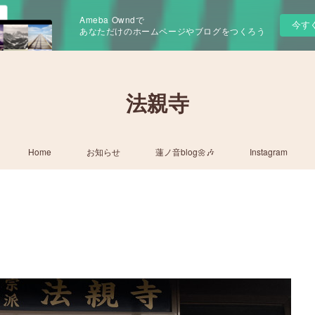
Ameba Owndで
今す
あなただけのホームページやブログをつくろう
法親寺
Home
お知らせ
蓮ノ音blog🌼🎶
Instagram