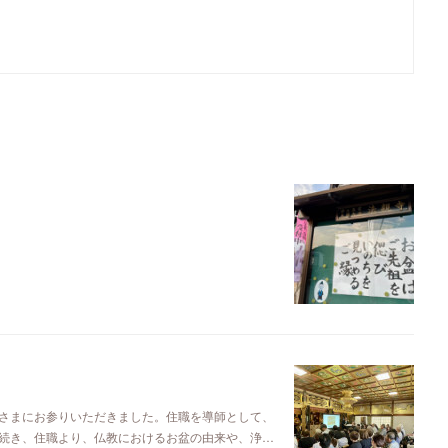
さまにお参りいただきました。住職を導師として、
続き、住職より、仏教におけるお盆の由来や、浄…