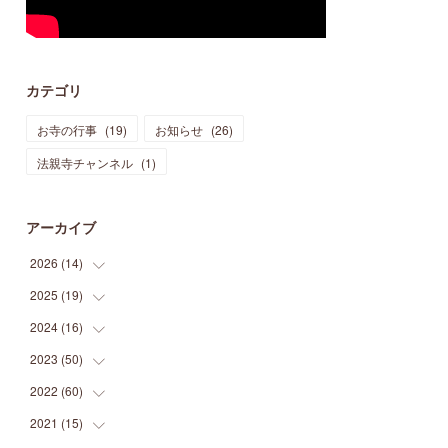
カテゴリ
お寺の行事
(
19
)
お知らせ
(
26
)
法親寺チャンネル
(
1
)
アーカイブ
2026
(
14
)
2025
(
19
(
3
)
)
(
3
)
2024
(
16
(
1
)
)
(
3
)
(
1
)
2023
(
50
(
3
)
)
(
2
)
(
4
)
(
2
)
2022
(
60
(
8
)
)
(
1
)
(
1
)
(
2
)
(
2
)
2021
(
15
(
14
)
)