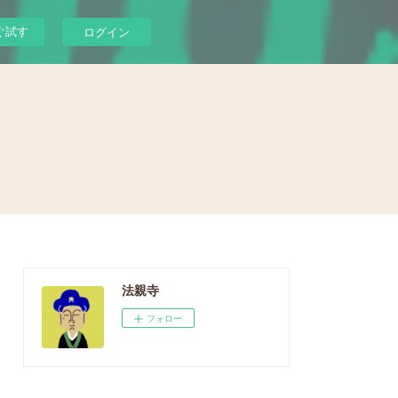
ぐ試す
ログイン
法親寺
フォロー