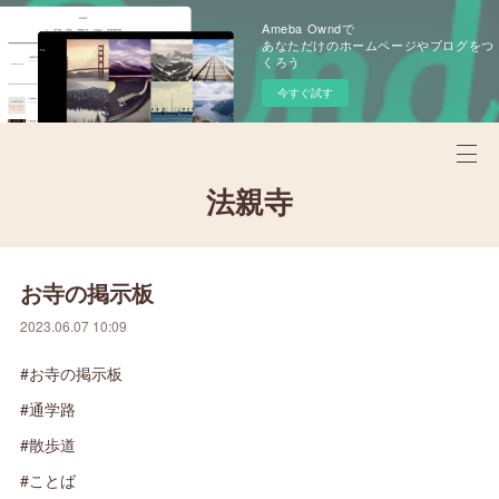
Ameba Owndで
あなただけのホームページやブログをつ
くろう
今すぐ試す
法親寺
お寺の掲示板
2023.06.07 10:09
#お寺の掲示板
#通学路
#散歩道
#ことば