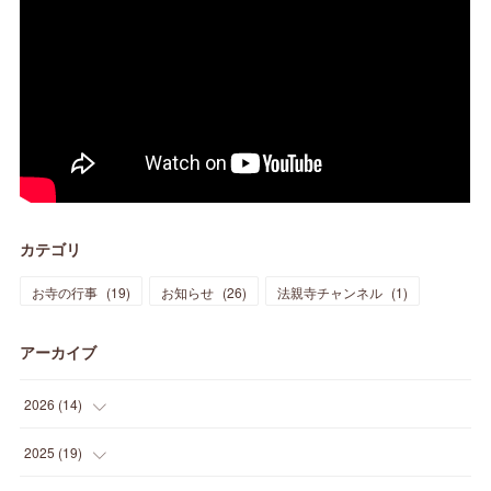
カテゴリ
お寺の行事
(
19
)
お知らせ
(
26
)
法親寺チャンネル
(
1
)
アーカイブ
2026
(
14
)
(
3
)
2025
(
19
)