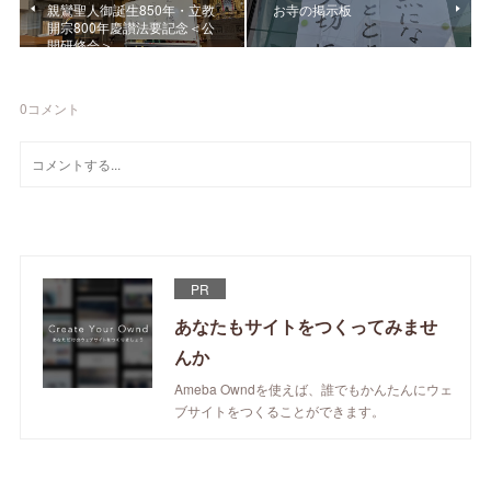
親鸞聖人御誕生850年・立教
お寺の掲示板
開宗800年慶讃法要記念＜公
開研修会＞
0
コメント
PR
あなたもサイトをつくってみませ
んか
Ameba Owndを使えば、誰でもかんたんにウェ
ブサイトをつくることができます。