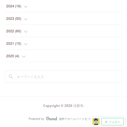
(
3
)
(
1
)
2024
(
16
)
(
3
)
(
1
)
(
3
)
2023
(
50
)
(
2
)
(
4
)
(
2
)
(
8
)
2022
(
60
)
(
1
)
(
1
)
(
2
)
(
2
)
(
14
)
2021
(
15
)
(
2
)
(
4
)
(
1
)
(
3
)
(
4
)
(
6
)
2020
(
4
)
(
1
)
(
1
)
(
3
)
(
4
)
(
2
)
(
2
)
(
1
)
(
2
)
(
2
)
(
5
)
(
3
)
(
1
)
(
2
)
(
2
)
(
4
)
(
2
)
(
1
)
(
1
)
(
1
)
(
3
)
(
5
)
(
5
)
(
2
)
Copyright ©
2026
法親寺
.
(
3
)
(
3
)
(
5
)
(
1
)
Powered by
無料でホームページをつくろう
AmebaOwnd
フォロー
(
5
)
(
5
)