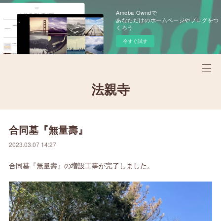
Ameba Owndで
あなただけのホームページやブログをつ
くろう
今すぐ試す
法親寺
合同墓『無量壽』
2023.03.07 14:27
合同墓『無量壽』の増設工事が完了しました。