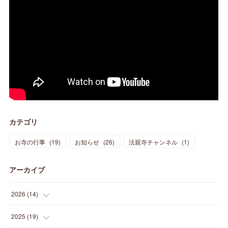
カテゴリ
お寺の行事
(
19
)
お知らせ
(
26
)
法親寺チャンネル
(
1
)
アーカイブ
2026
(
14
)
(
3
)
2025
(
19
)