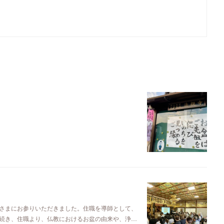
さまにお参りいただきました。住職を導師として、
続き、住職より、仏教におけるお盆の由来や、浄…