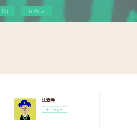
ぐ試す
ログイン
法親寺
フォロー