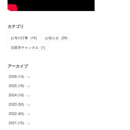
カテゴリ
お寺の行事
(
19
)
お知らせ
(
26
)
法親寺チャンネル
(
1
)
アーカイブ
2026
(
14
)
2025
(
19
(
3
)
)
(
3
)
2024
(
16
(
1
)
)
(
3
)
(
1
)
2023
(
50
(
3
)
)
(
2
)
(
4
)
(
2
)
2022
(
60
(
8
)
)
(
1
)
(
1
)
(
2
)
(
2
)
2021
(
15
(
14
)
)