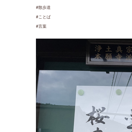
#散歩道
#ことば
#言葉