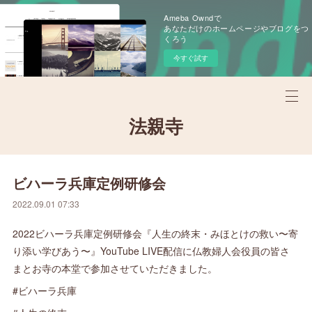
Ameba Owndで
あなただけのホームページやブログをつ
くろう
今すぐ試す
法親寺
ビハーラ兵庫定例研修会
2022.09.01 07:33
2022ビハーラ兵庫定例研修会『人生の終末・みほとけの救い〜寄
り添い学びあう〜』YouTube LIVE配信に仏教婦人会役員の皆さ
まとお寺の本堂で参加させていただきました。
#ビハーラ兵庫