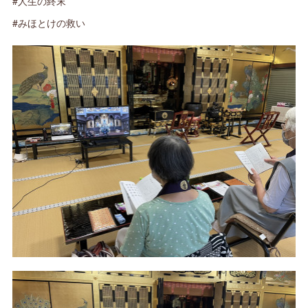
#人生の終末
#みほとけの救い