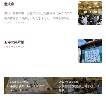
盆法座
本日、猛暑の中、お盆の法座が勤修され、多くのご門
徒の皆さまにお参りいただきました。住職を導師と…
2026.07.12 10:05
お寺の掲示板
2026.07.03 07:06
2022.09.03 04:24
2022.08.26 08:46
手書き新聞 No.50 秋彼岸
兵庫教区門徒総代会幹部研
号が完成❗️
修会