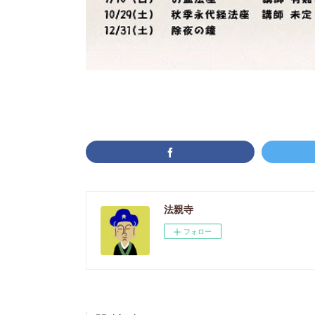
法親寺
フォロー