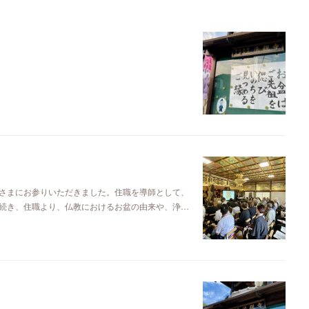
さまにお参りいただきました。住職を導師として、
続き、住職より、仏教におけるお盆の由来や、浄…