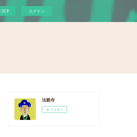
ぐ試す
ログイン
法親寺
フォロー