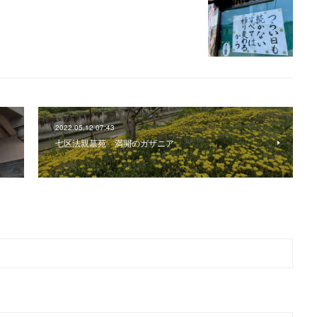
2022.05.12 07:43
七区法親墓苑 満開のガザニア