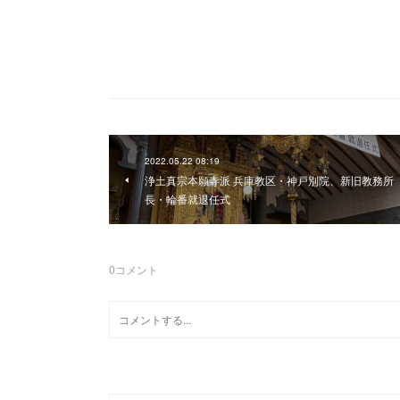
2022.05.22 08:19
浄土真宗本願寺派 兵庫教区・神戸別院、新旧教務所
長・輪番就退任式
0
コメント