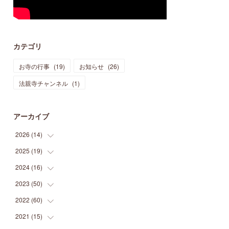
カテゴリ
お寺の行事
(
19
)
お知らせ
(
26
)
法親寺チャンネル
(
1
)
アーカイブ
2026
(
14
)
2025
(
19
(
3
)
)
(
3
)
2024
(
16
(
1
)
)
(
3
)
(
1
)
2023
(
50
(
3
)
)
(
2
)
(
4
)
(
2
)
2022
(
60
(
8
)
)
(
1
)
(
1
)
(
2
)
(
2
)
2021
(
15
(
14
)
)