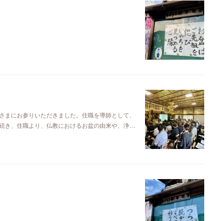
さまにお参りいただきました。住職を導師として、
続き、住職より、仏教におけるお盆の由来や、浄…