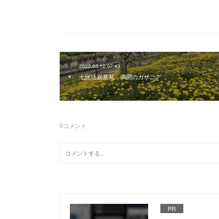
2022.05.12 07:43
七区法親墓苑 満開のガザニア
0
コメント
PR