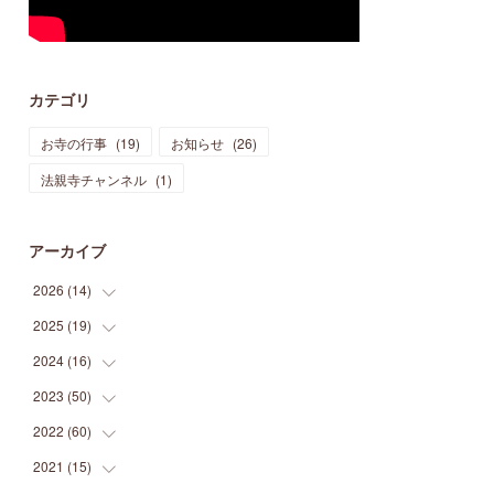
カテゴリ
お寺の行事
(
19
)
お知らせ
(
26
)
法親寺チャンネル
(
1
)
アーカイブ
2026
(
14
)
2025
(
19
(
3
)
)
(
3
)
2024
(
16
(
1
)
)
(
3
)
(
1
)
2023
(
50
(
3
)
)
(
2
)
(
4
)
(
2
)
2022
(
60
(
8
)
)
(
1
)
(
1
)
(
2
)
(
2
)
2021
(
15
(
14
)
)