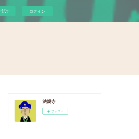
ぐ試す
ログイン
法親寺
フォロー