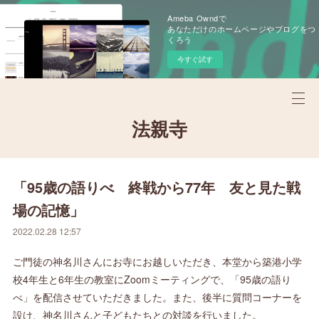
Ameba Owndで
あなただけのホームページやブログをつ
くろう
今すぐ試す
法親寺
「95歳の語りべ 終戦から77年 友と見た戦
場の記憶」
2022.02.28 12:57
ご門徒の神名川さんにお寺にお越しいただき、本堂から築港小学
校4年生と6年生の教室にZoomミーティングで、「95歳の語り
べ」を配信させていただきました。また、後半に質問コーナーを
設け、神名川さんと子どもたちとの対談を行いました。