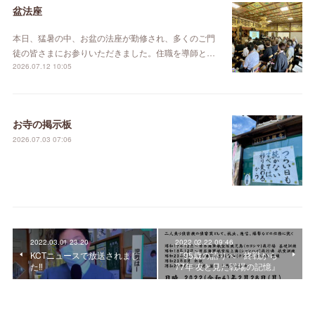
盆法座
本日、猛暑の中、お盆の法座が勤修され、多くのご門
徒の皆さまにお参りいただきました。住職を導師と…
2026.07.12 10:05
お寺の掲示板
2026.07.03 07:06
2022.03.01 23:20
2022.02.22 09:46
KCTニュースで放送されまし
『95歳の語りべ 終戦から
た‼️
77年 友と見た戦場の記憶』