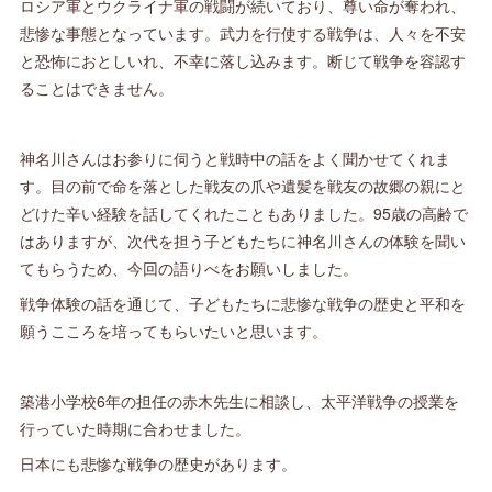
ロシア軍とウクライナ軍の戦闘が続いており、尊い命が奪われ、
悲惨な事態となっています。武力を行使する戦争は、人々を不安
と恐怖におとしいれ、不幸に落し込みます。断じて戦争を容認す
ることはできません。
神名川さんはお参りに伺うと戦時中の話をよく聞かせてくれま
す。目の前で命を落とした戦友の爪や遺髪を戦友の故郷の親にと
どけた辛い経験を話してくれたこともありました。95歳の高齢で
はありますが、次代を担う子どもたちに神名川さんの体験を聞い
てもらうため、今回の語りべをお願いしました。
戦争体験の話を通じて、子どもたちに悲惨な戦争の歴史と平和を
願うこころを培ってもらいたいと思います。
築港小学校6年の担任の赤木先生に相談し、太平洋戦争の授業を
行っていた時期に合わせました。
日本にも悲惨な戦争の歴史があります。