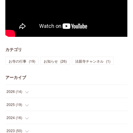
カテゴリ
お寺の行事
(
19
)
お知らせ
(
26
)
法親寺チャンネル
(
1
)
アーカイブ
2026
(
14
)
(
3
)
2025
(
19
)
(
3
)
(
1
)
2024
(
16
)
(
3
)
(
1
)
(
3
)
2023
(
50
)