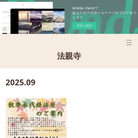
Ameba Owndで
あなただけのホームページやブログをつ
くろう
今すぐ試す
法親寺
2025
.
09